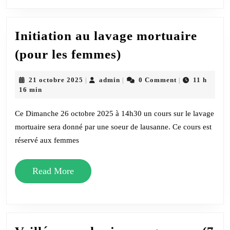
1447H
Initiation au lavage mortuaire
Initiation
(pour les femmes)
au
lavage
21
admin
21 octobre 2025
admin
0 Comment
11 h
|
|
|
octobre
16 min
mortuaire
2025
(pour
Ce Dimanche 26 octobre 2025 à 14h30 un cours sur le lavage
les
mortuaire sera donné par une soeur de lausanne. Ce cours est
réservé aux femmes
femmes)
Read
Read More
More