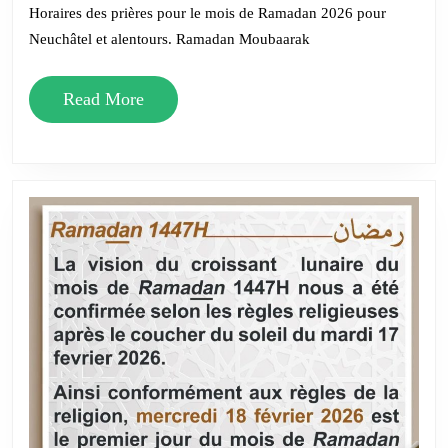
2026
Horaires des prières pour le mois de Ramadan 2026 pour
–
Neuchâtel et alentours. Ramadan Moubaarak
Neuch
Read
et
Read More
More
alento