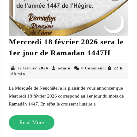
Mercredi 18 février 2026 sera le
Mercre
1er jour de Ramadan 1447H
18
février
17
admin
17 février 2026
admin
0 Comment
22 h
|
|
|
février
08 min
2026
2026
sera
La Mosquée de Neuchâtel a le plaisir de vous annoncer que
le
Mercredi 18 février 2026 correspond au 1er jour du mois de
Ramadân 1447. En effet le croissant lunaire a
1er
jour
Read
Read More
de
More
Ramad