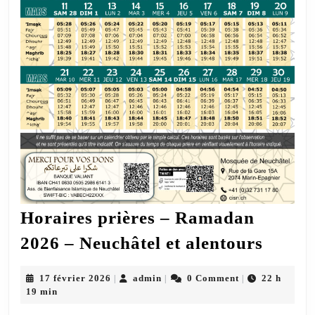
Horaires prières – Ramadan
Horai
2026 – Neuchâtel et alentours
prière
–
17
admin
17 février 2026
admin
0 Comment
22 h
|
|
|
février
19 min
Rama
2026