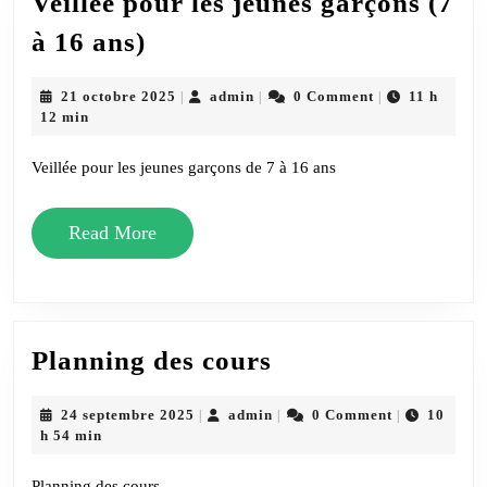
Veillée pour les jeunes garçons (7
Veillée
à 16 ans)
pour
les
21
admin
21 octobre 2025
admin
0 Comment
11 h
|
|
|
octobre
12 min
jeunes
2025
garçons
Veillée pour les jeunes garçons de 7 à 16 ans
(7
à
Read
Read More
16
More
ans)
Planning
Planning des cours
des
cours
24
admin
24 septembre 2025
admin
0 Comment
10
|
|
|
septembre
h 54 min
2025
Planning des cours