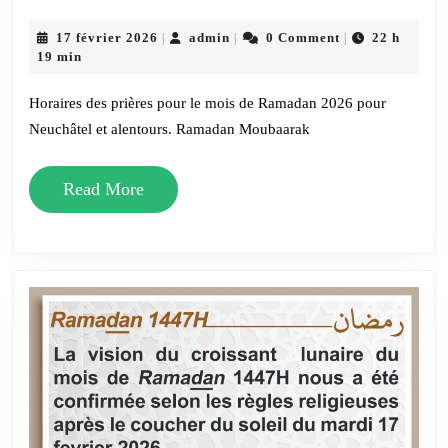
prière
–
17
admin
17 février 2026
admin
0 Comment
22 h
|
|
|
février
19 min
Rama
2026
2026
Horaires des prières pour le mois de Ramadan 2026 pour
–
Neuchâtel et alentours. Ramadan Moubaarak
Neuch
Read
et
Read More
More
alento