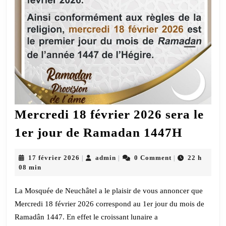
Mercredi 18 février 2026 sera le
Mercre
1er jour de Ramadan 1447H
18
février
17
admin
17 février 2026
admin
0 Comment
22 h
|
|
|
février
08 min
2026
2026
sera
La Mosquée de Neuchâtel a le plaisir de vous annoncer que
le
Mercredi 18 février 2026 correspond au 1er jour du mois de
Ramadân 1447. En effet le croissant lunaire a
1er