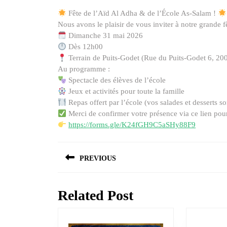
Fête de l’Aïd Al Adha & de l’École As-Salam !
Nous avons le plaisir de vous inviter à notre grande fê
Dimanche 31 mai 2026
Dès 12h00
Terrain de Puits-Godet (Rue du Puits-Godet 6, 20
Au programme :
Spectacle des élèves de l’école
Jeux et activités pour toute la famille
Repas offert par l’école (vos salades et desserts s
Merci de confirmer votre présence via ce lien pour
https://forms.gle/K24fGH9C5aSHy88F9
Navigation
PREVIOUS
de
Previous
l’article
post:
Related Post