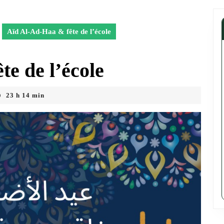
Aïd Al-Ad-Haa & fête de l’école
e de l’école
23 h 14 min