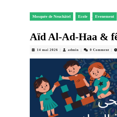
Mosquée de Neuchâtel
Ecole
,
Evenement
Aïd Al-Ad-Haa & fêt
14
admin
14 mai 2026
admin
0 Comment
|
|
|
mai
2026