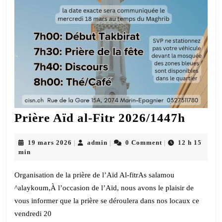
Prière
Prière Aïd al-Fitr 2026/1447h
Aïd
al-
19
admin
19 mars 2026
admin
0 Comment
12 h 15
|
|
|
mars
min
Fitr
2026
2026/
Organisation de la prière de l’Aïd Al-fitr​As salamou
^alaykoum,​À l’occasion de l’Aïd, nous avons le plaisir de
vous informer que la prière se déroulera dans nos locaux ce
vendredi 20