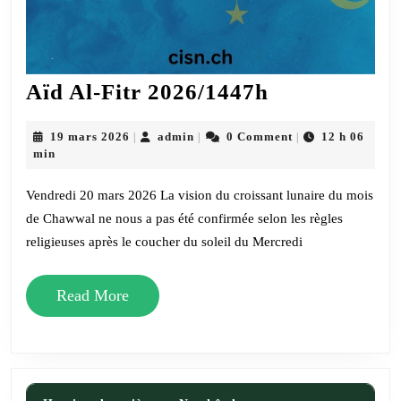
Aïd
Aïd Al-Fitr 2026/1447h
Al-
Fitr
19
admin
19 mars 2026
admin
0 Comment
12 h 06
|
|
|
mars
min
2026/1447h
2026
Vendredi 20 mars 2026 La vision du croissant lunaire du mois
de Chawwal ne nous a pas été confirmée selon les règles
religieuses après le coucher du soleil du Mercredi
Read
Read More
More