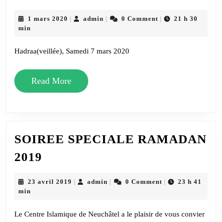
(Veillée)
&
1
admin
1 mars 2020
admin
0 Comment
21 h 30
|
|
|
mars
min
Souper
2020
Canadien
Hadraa(veillée), Samedi 7 mars 2020
Read
Read More
More
SOIREE SPECIALE RAMADAN
SOIREE
2019
SPECIALE
RAMADAN
23
admin
23 avril 2019
admin
0 Comment
23 h 41
|
|
|
avril
min
2019
2019
Le Centre Islamique de Neuchâtel a le plaisir de vous convier