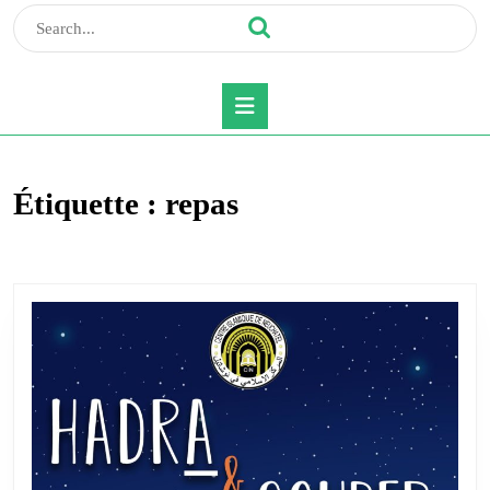
Search
for:
Open
Button
Étiquette :
repas