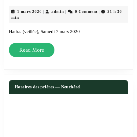
(Veillée)
&
1
admin
1 mars 2020
admin
0 Comment
21 h 30
|
|
|
mars
min
Souper
2020
Canadien
Hadraa(veillée), Samedi 7 mars 2020
Read
Read More
More
Horaires des prières — Neuchâtel