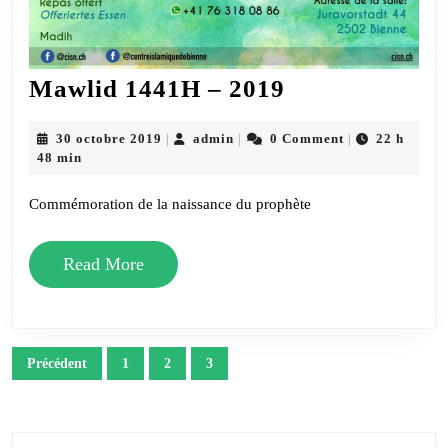
Mawlid
Mawlid 1441H – 2019
1441H
–
30
admin
30 octobre 2019
admin
0 Comment
22 h
|
|
|
octobre
48 min
2019
2019
Commémoration de la naissance du prophète
Read
Read More
More
Navigation
Précédent
1
2
3
des
articles