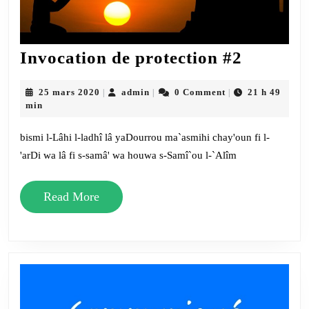
Invocat
Invocation de protection #2
de
protecti
25
admin
25 mars 2020
admin
0 Comment
21 h 49
|
|
|
mars
min
#2
2020
bismi l-Lâhi l-ladhî lâ yaDourrou ma`asmihi chay'oun fi l-
'arDi wa lâ fi s-samâ' wa houwa s-Samî`ou l-`Alîm
Read
Read More
More