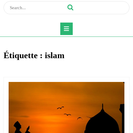
Search
for:
Open
Button
Étiquette :
islam