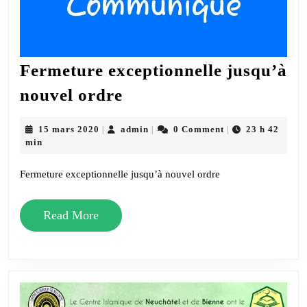
Fermeture exceptionnelle jusqu’à
Fermeture
nouvel ordre
exceptionnelle
jusqu’à
15
admin
15 mars 2020
admin
0 Comment
23 h 42
|
|
|
mars
min
nouvel
2020
ordre
Fermeture exceptionnelle jusqu’à nouvel ordre
Read
Read More
More