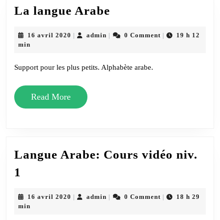
La
La langue Arabe
langue
Arabe
16
admin
16 avril 2020
admin
0 Comment
19 h 12
|
|
|
avril
min
2020
Support pour les plus petits. Alphabète arabe.
Read
Read More
More
Langue Arabe: Cours vidéo niv.
Langue
1
Arabe:
Cours
16
admin
16 avril 2020
admin
0 Comment
18 h 29
|
|
|
avril
min
vidéo
2020