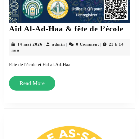
Aïd
Aïd Al-Ad-Haa & fête de l’école
Al-
Ad-
14
admin
14 mai 2026
admin
0 Comment
23 h 14
|
|
|
mai
min
Haa
2026
&
Fête de l'école et Eid al-Ad-Haa
fête
de
Read
Read More
l’éc
More