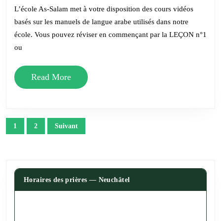
niv.
L’école As-Salam met à votre disposition des cours vidéos
1
basés sur les manuels de langue arabe utilisés dans notre
école. Vous pouvez réviser en commençant par la LEÇON n°1
ou
Read
Read More
More
Navigation
1
2
Suivant
des
articles
Horaires des prières — Neuchâtel