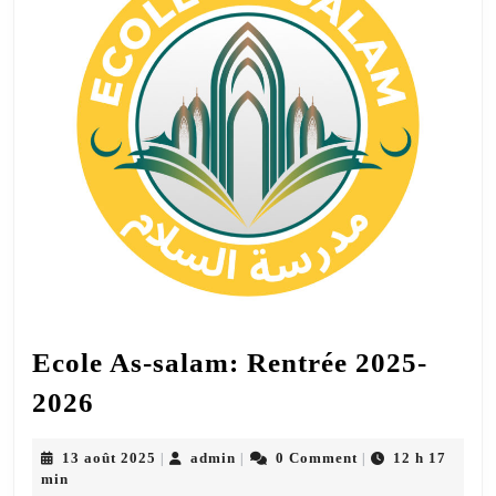
Ecole As-salam: Rentrée 2025-
Ecole
2026
As-
salam:
13
admin
13 août 2025
admin
0 Comment
12 h 17
|
|
|
août
min
Rentrée