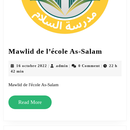
Mawlid
Mawlid de l’école As-Salam
de
l’école
16
admin
16 octobre 2022
admin
0 Comment
22 h
|
|
|
octobre
42 min
As-
2022
Salam
Mawlid de l'école As-Salam
Read
Read More
More