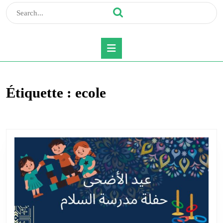
Search
for:
Open
Button
Étiquette :
ecole