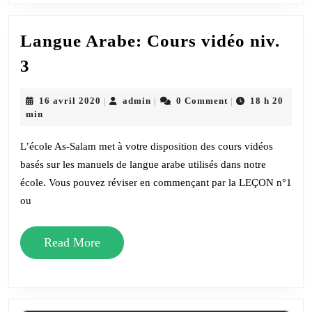
Langue Arabe: Cours vidéo niv.
Langue
3
Arabe:
Cours
16
admin
16 avril 2020
admin
0 Comment
18 h 20
|
|
|
avril
min
vidéo
2020
niv.
L’école As-Salam met à votre disposition des cours vidéos
3
basés sur les manuels de langue arabe utilisés dans notre
école. Vous pouvez réviser en commençant par la LEÇON n°1
ou
Read
Read More
More