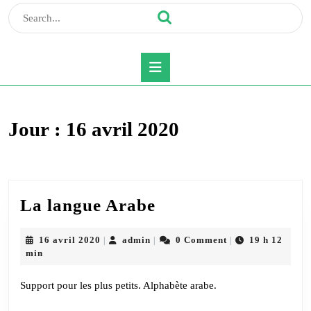
Search
for:
Open
Button
Jour :
16 avril 2020
La
La langue Arabe
langue
Arabe
16
admin
16 avril 2020
admin
0 Comment
19 h 12
|
|
|
avril
min
2020
Support pour les plus petits. Alphabète arabe.