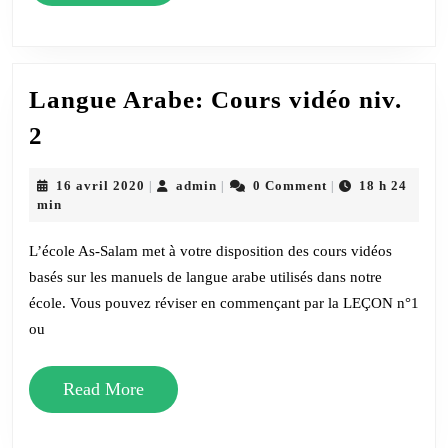
More
Langue Arabe: Cours vidéo niv.
Langue
2
Arabe:
Cours
16
admin
16 avril 2020
admin
0 Comment
18 h 24
|
|
|
avril
min
vidéo
2020
niv.
L’école As-Salam met à votre disposition des cours vidéos
2
basés sur les manuels de langue arabe utilisés dans notre
école. Vous pouvez réviser en commençant par la LEÇON n°1
ou
Read
Read More
More