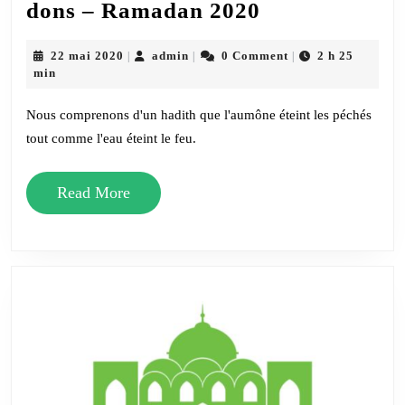
Projet
dons – Ramadan 2020
Mosquée
–
22
admin
22 mai 2020
admin
0 Comment
2 h 25
|
|
|
mai
min
Appel
2020
aux
Nous comprenons d'un hadith que l'aumône éteint les péchés
dons
tout comme l'eau éteint le feu.
–
Read
Ramadan
Read More
More
2020