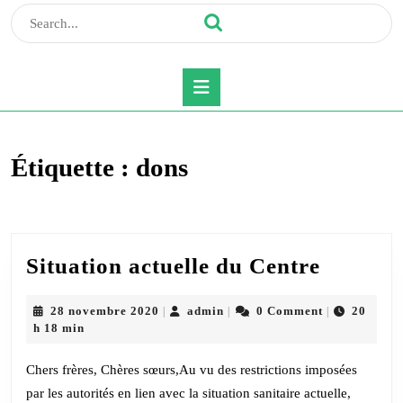
Search
for:
Open
Button
Étiquette :
dons
Situati
Situation actuelle du Centre
actuelle
du
28
admin
28 novembre 2020
admin
0 Comment
20
|
|
|
novembre
h 18 min
Centre
2020
Chers frères, Chères sœurs,Au vu des restrictions imposées
par les autorités en lien avec la situation sanitaire actuelle,