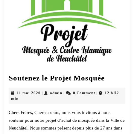
Soutene
Soutenez le Projet Mosquée
le
Projet
11
admin
11 mai 2020
admin
0 Comment
12 h 52
|
|
|
mai
min
Mosqué
2020
Chers Frères, Chères sœurs, nous vous invitons à nous
soutenir pour notre projet d’achat de mosquée dans la Ville de
Neuchâtel. Nous sommes présent depuis plus de 27 ans dans