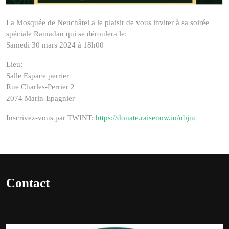
La Mosquée de Neuchâtel a le plaisir de vous inviter à sa soirée
spéciale Ramadan qui se déroulera le:
Samedi 30 mars 2024 à 18h00
Lieu:
Salle Espace perrier
Rue Charles-Perrier 2
2074 Marin-Epagnier
Inscrivez-vous par TWINT:
https://donate.raisenow.io/nbjnc
Contact