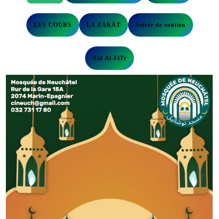
LES COURS
LA ZAKÂT
Soirée de soutien
Aïd Al-FiTr