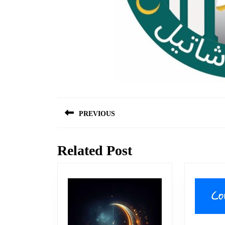
Navigation
PREVIOUS
de
Previous
l’article
post:
Related Post