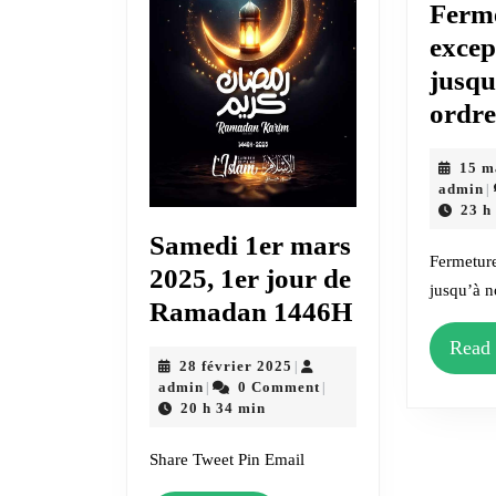
Ferm
excep
jusqu
ordr
15 m
a
admin
|
23 h
Samedi 1er mars
Fermeture
2025, 1er jour de
jusqu’à n
Samedi
Ramadan 1446H
1er
Read
28
28 février 2025
|
mars
admin
février
admin
0 Comment
|
|
2025,
2025
20 h 34 min
1er
Share Tweet Pin Email
jour