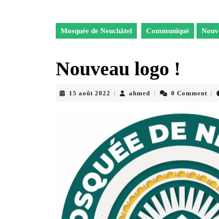
Mosquée de Neuchâtel
Communiqué
Nouve
Nouveau logo !
15
ahmed
15 août 2022
ahmed
0 Comment
|
|
|
août
2022