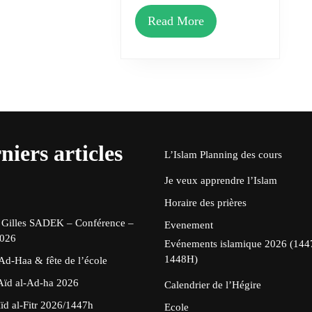
Read
Read More
More
niers articles
L’Islam
Planning des cours
Je veux apprendre l’Islam
Horaire des prières
 Gilles SADEK – Conférence –
Evenement
2026
Evénements islamique 2026 (144
1448H)
Ad-Haa & fête de l’école
 Aïd al-Ad-ha 2026
Calendrier de l’Hégire
Aïd al-Fitr 2026/1447h
Ecole