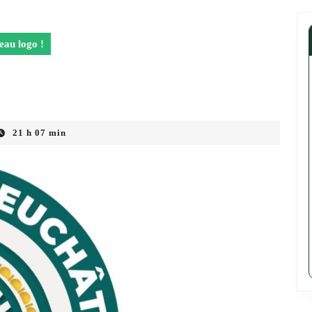
au logo !
21 h 07 min