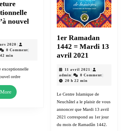
eture
tionnelle
’à nouvel
Fermeture
e
1er Ramadan
exceptionnelle
15
ars 2020
|
1442 = Mardi 13
jusqu’à
dmin
mars
0 Comment
|
1er
avril 2021
nouvel
2020
 42 min
Ramadan
ordre
 exceptionnelle
11
11 avril 2021
|
1442
admin
avril
admin
0 Comment
|
|
ouvel ordre
=
2021
20 h 22 min
Mardi
Read
 More
Le Centre Islamique de
13
More
Neuchâtel a le plaisir de vous
avril
annoncer que Mardi 13 avril
2021
2021 correspond au 1er jour
du mois de Ramadân 1442.