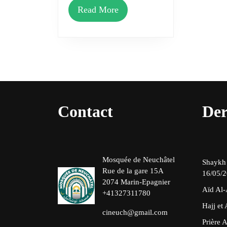
de
Read
Read More
Ramadan
More
1446H
Contact
Der
Mosquée de Neuchâtel
Shaykh
Rue de la gare 15A
16/05/
2074 Marin-Epagnier
Aïd Al-
+41327311780
Hajj et
cineuch@gmail.com
Prière 