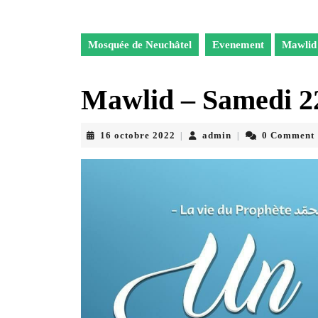
Mosquée de Neuchâtel
Evenement
Mawlid 
Mawlid – Samedi 22
16
admin
16 octobre 2022
admin
0 Comment
|
|
octobre
2022