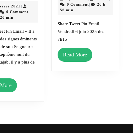
voyage
Ad-
juin
0 Comment
20 h
|
20
évrier 2021
|
nocturne
Haa
2025
56 min
dmin
février
0 Comment
|
et
2021
 20 min
2025
Share Tweet Pin Email
l’ascension
et Pin Email « Il a
Vendredi 6 juin 2025 des
2021
 des signes éminents
7h15
/
t de son Seigneur »
1442H
Read
Read More
septième nuit du
More
ajab, il y a plus de
Read
 More
More