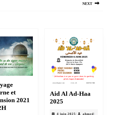
NEXT
Next
post:
oyage
rne et
Aid Al Ad-Haa
ension 2021
Aid
2025
Le
42H
Al
4
ahmed
4 juin 2025
ahmed
|
|