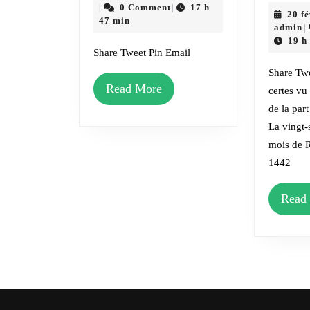
–
mai
0 Comment
17 h
|
|
20 f
^ID
2020
47 min
a
admin
|
MOUBÂRAK
19 h
Share Tweet Pin Email
Share Twe
Read
Read More
certes vu
More
de la par
La vingt-
mois de R
1442
Read