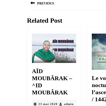
PREVIOUS
de
Previous
l’article
post:
Related Post
AÏD
Le v
MOUBÂRAK –
noctu
^ID
AÏD
l’asc
MOUBÂRAK
MOUBÂRAK
/ 14
23
admin
23 mai 2020
admin
|