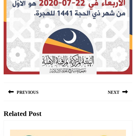
Navigation
PREVIOUS
NEXT
de
l’article
Previous
Next
post:
post:
Related Post