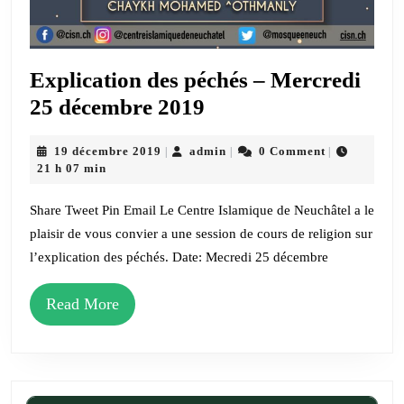
Explication des péchés – Mercredi
Explication
25 décembre 2019
des
19
admin
19 décembre 2019
admin
0 Comment
|
|
|
péchés
décembre
21 h 07 min
–
2019
Mercredi
Share Tweet Pin Email Le Centre Islamique de Neuchâtel a le
plaisir de vous convier a une session de cours de religion sur
25
l’explication des péchés. Date: Mecredi 25 décembre
décembre
2019
Read
Read More
More