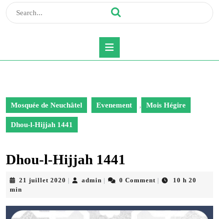
Search
for:
Open
Button
Mosquée de Neuchâtel
Evenement
,
Mois Hégire
Dhou-l-Hijjah 1441
Dhou-l-Hijjah 1441
21
admin
21 juillet 2020
admin
0 Comment
10 h 20
|
|
|
juillet
min
2020