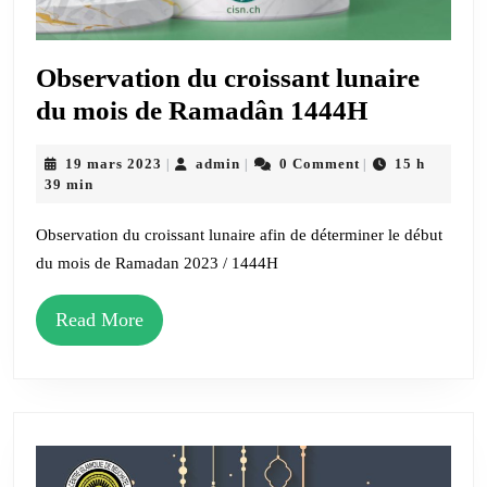
Observation du croissant lunaire
Observati
du mois de Ramadân 1444H
du
19
admin
19 mars 2023
admin
0 Comment
15 h
|
|
|
croissant
mars
39 min
lunaire
2023
du
Observation du croissant lunaire afin de déterminer le début
du mois de Ramadan 2023 / 1444H
mois
de
Read
Read More
Ramadân
More
1444H