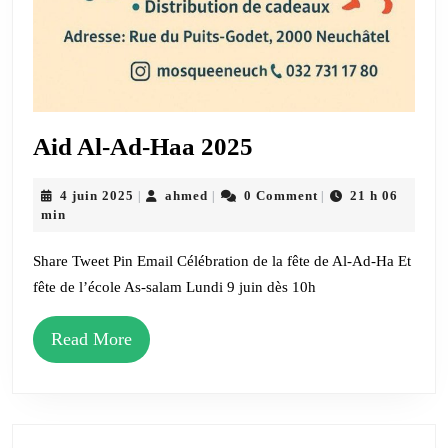
Aid
Aid Al-Ad-Haa 2025
Al-
4
ahmed
4 juin 2025
ahmed
0 Comment
21 h 06
|
|
|
Ad-
juin
min
Haa
2025
2025
Share Tweet Pin Email Célébration de la fête de Al-Ad-Ha Et
fête de l’école As-salam Lundi 9 juin dès 10h
Read
Read More
More